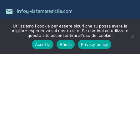
info@vistamaresicilia.com
Leaflet
| ©
OpenStreetMap
contributors
Utilizziamo i cookie per essere sicuri che tu possa avere la
migliore esperienza sul nostro sito. Se continui ad utilizzare
Menu
questo sito acconsentirai all'uso dei cookie.
Home
Accetta
Rfiuta
Privacy policy
Chi siamo
Gallery
Le nostre strutture
Contatti
Dove siamo
Blog
© 2021. Tutti i diritti riservati.