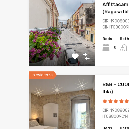
Affittacam
(Ragusa Ibl
CIR: 1908800
CIN:IT08800
Beds
Bat
3
In evidenza
B&B – CUO
Ibla)
CIR: 1908800
IT088009C14
Beds
Bat