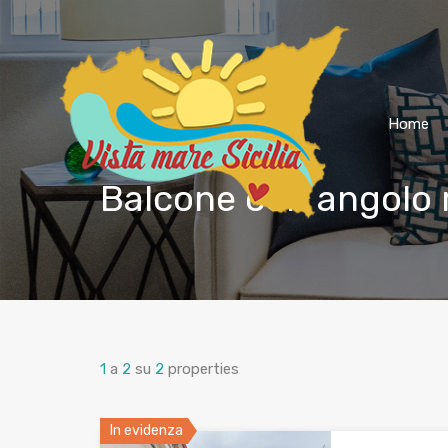
Home
Balcone con angolo re
1
a
2
su
2
properties
In evidenza