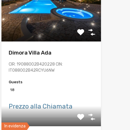
Dimora Villa Ada
CIR: 19088002B420228 CIN:
IT088002B42RCYU6NW
Guests
18
Prezzo alla Chiamata
In evidenza