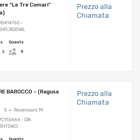
ere “Le Tre Comari”
Prezzo alla
a)
Chiamata
9B414760 -
9B45JKQDWIL
hs
Guests
8
3
RE BAROCCO – (Ragusa
Prezzo alla
Chiamata
5
Recensioni 19
9C150664 - CIN:
3HTDWCI
hs
Guests