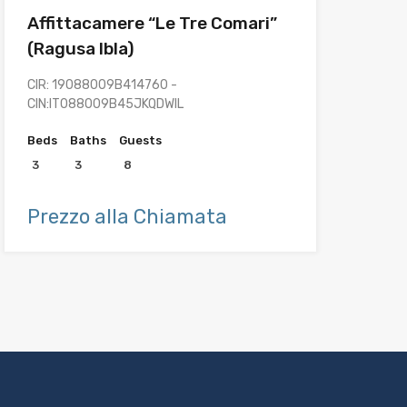
Affittacamere “Le Tre Comari”
(Ragusa Ibla)
CIR: 19088009B414760 -
CIN:IT088009B45JKQDWIL
Beds
Baths
Guests
3
3
8
Prezzo alla Chiamata