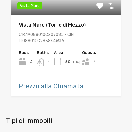
Vista Mare
Vista Mare (Torre di Mezzo)
CIR:19088010C207085 - CIN:
IT088010C2B38K4WX6
Beds
Baths
Area
Guests
mq
4
2
60
1
Prezzo alla Chiamata
Tipi di immobili