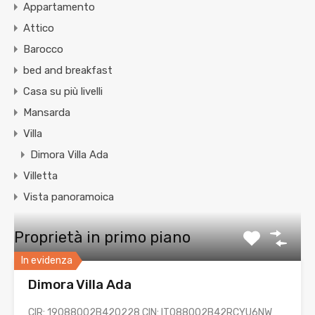
Appartamento
Attico
Barocco
bed and breakfast
Casa su più livelli
Mansarda
Villa
Dimora Villa Ada
Villetta
Vista panoramoica
Proprietà in primo piano
In evidenza
Dimora Villa Ada
CIR: 19088002B420228 CIN: IT088002B42RCYU6NW