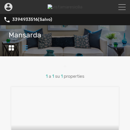
3394933516(Salvo)
Mansarda
1
a
1
su
1
properties