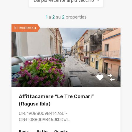
Dal più Recente al più Vecchio
1
a
2
su
2
properties
In evidenza
Affittacamere “Le Tre Comari”
(Ragusa Ibla)
CIR: 19088009B414760 -
CIN:IT088009B45JKQDWIL
Beds
Baths
Guests