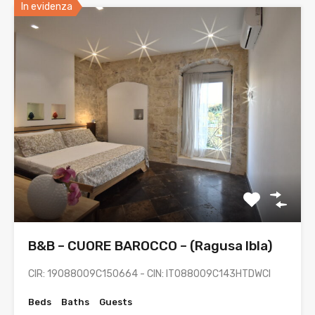
In evidenza
B&B – CUORE BAROCCO – (Ragusa Ibla)
CIR: 19088009C150664 - CIN: IT088009C143HTDWCI
Beds
Baths
Guests