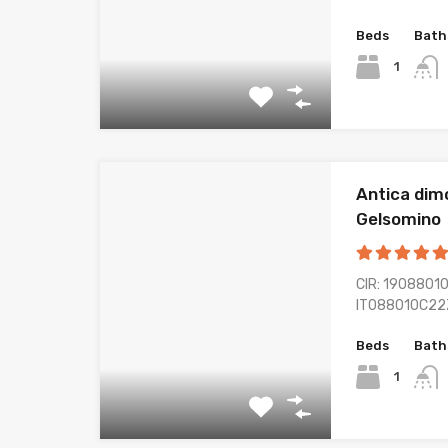
Beds
Bath
1
Antica dimo
Gelsomino
CIR: 19088010
IT088010C2
Beds
Bath
1