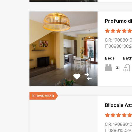
Profumo di
CIR: 19088010
IT0088010C2
Beds
Bat
2
In evidenza
Bilocale A
CIR: 19088010
IT088010C2