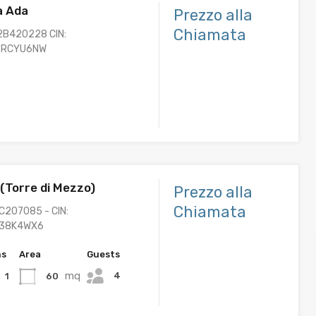
a Ada
Prezzo alla
Chiamata
2B420228 CIN:
2RCYU6NW
 (Torre di Mezzo)
Prezzo alla
Chiamata
C207085 - CIN:
B38K4WX6
hs
Area
Guests
mq
4
60
1