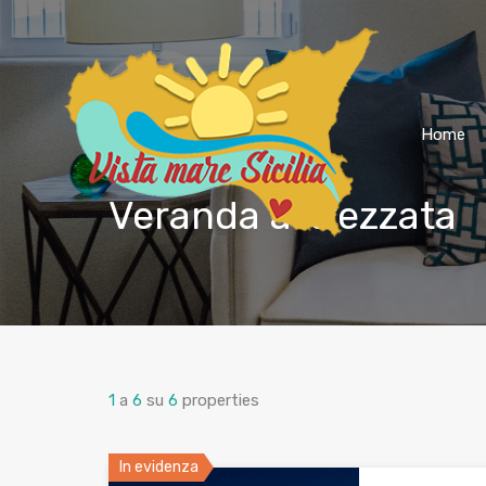
Home
Veranda attrezzata
1
a
6
su
6
properties
In evidenza