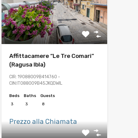
Affittacamere “Le Tre Comari”
(Ragusa Ibla)
CIR: 19088009B414760 -
CIN:IT088009B45JKQDWIL
Beds
Baths
Guests
3
3
8
Prezzo alla Chiamata