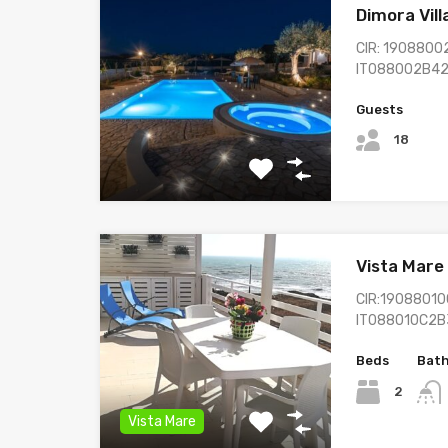
Dimora Vill
CIR: 1908800
IT088002B4
Guests
18
Vista Mare
CIR:19088010
IT088010C2
Beds
Bat
2
Vista Mare