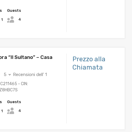
s
Guests
4
1
ra “Il Sultano” – Casa
Prezzo alla
Chiamata
5
Recensioni dell' 1
C211465 - CIN:
2Z8HBC7S
s
Guests
4
1