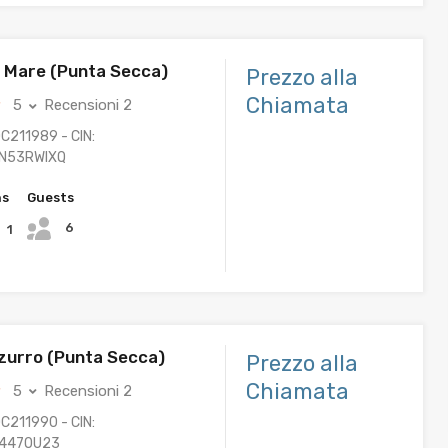
 Mare (Punta Secca)
Prezzo alla
Chiamata
5
Recensioni 2
C211989 - CIN:
N53RWIXQ
hs
Guests
6
1
zzurro (Punta Secca)
Prezzo alla
Chiamata
5
Recensioni 2
C211990 - CIN:
P447OU23