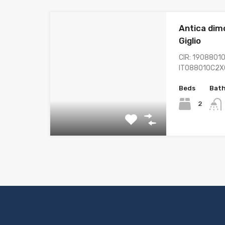
Antica dimo
Giglio
CIR: 19088010
IT088010C2X
Beds
Bat
2