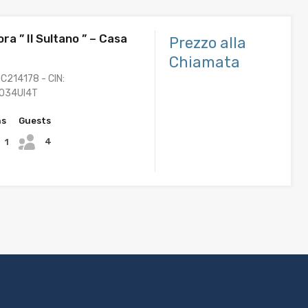
ra ” Il Sultano ” – Casa
Prezzo alla
Chiamata
C214178 - CIN:
O34UI4T
hs
Guests
4
1