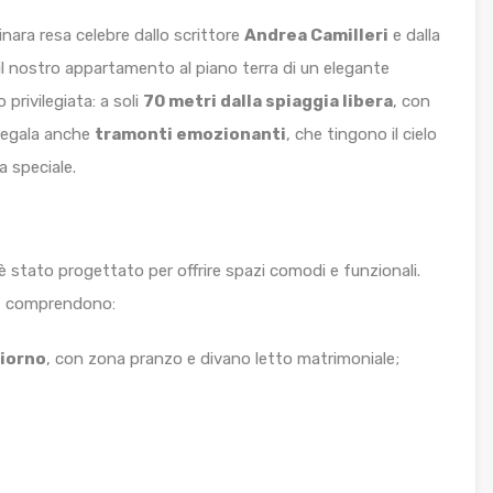
nara resa celebre dallo scrittore
Andrea Camilleri
e dalla
 il nostro appartamento al piano terra di un elegante
privilegiata: a soli
70 metri dalla spiaggia libera
, con
 regala anche
tramonti emozionanti
, che tingono il cielo
a speciale.
è stato progettato per offrire spazi comodi e funzionali.
za, comprendono:
iorno
, con zona pranzo e divano letto matrimoniale;