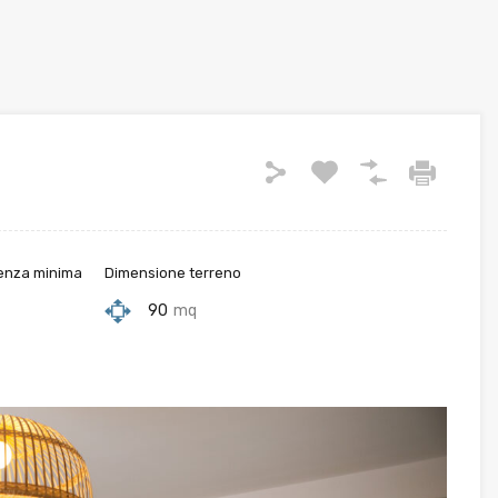
nza minima
Dimensione terreno
90
mq