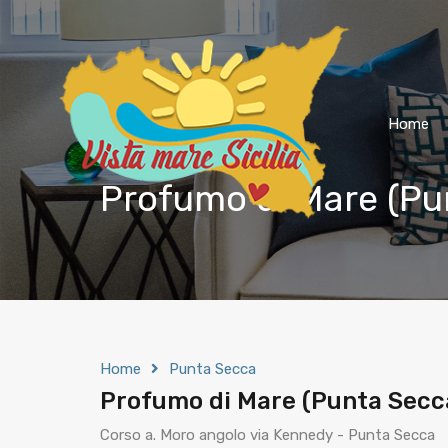
Home
Profumo di Mare (Pu
Home
Punta Secca
Profumo di Mare (Punta Secc
Corso a. Moro angolo via Kennedy - Punta Secca