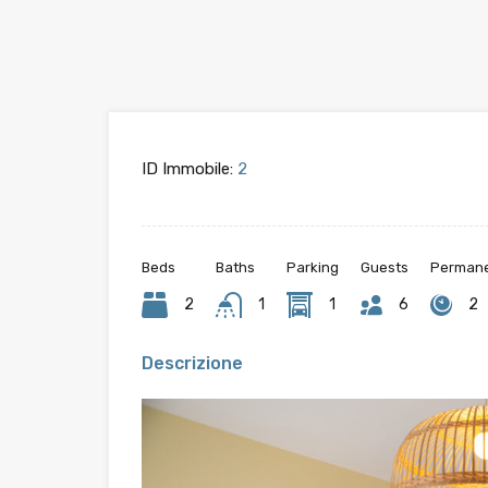
ID Immobile:
2
Beds
Baths
Parking
Guests
Permane
2
1
1
6
2
Descrizione