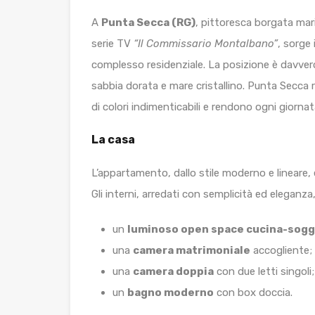
A
Punta Secca (RG)
, pittoresca borgata mari
serie TV
“Il Commissario Montalbano”
, sorge
complesso residenziale. La posizione è davvero 
sabbia dorata e mare cristallino. Punta Secca
di colori indimenticabili e rendono ogni giornat
La casa
L’appartamento, dallo stile moderno e lineare, 
Gli interni, arredati con semplicità ed elegan
un
luminoso open space cucina-sogg
una
camera matrimoniale
accogliente;
una
camera doppia
con due letti singoli;
un
bagno moderno
con box doccia.