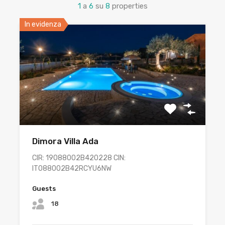
1
a
6
su
8
properties
In evidenza
Dimora Villa Ada
CIR: 19088002B420228 CIN:
IT088002B42RCYU6NW
Guests
18