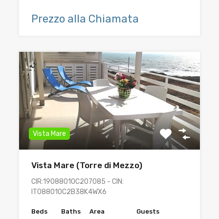
Prezzo alla Chiamata
Vista Mare
Vista Mare (Torre di Mezzo)
CIR:19088010C207085 - CIN:
IT088010C2B38K4WX6
Beds
Baths
Area
Guests