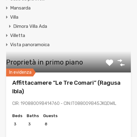
Mansarda
Villa
Dimora Villa Ada
Villetta
Vista panoramoica
Proprietà in primo piano
In evidenza
Affittacamere “Le Tre Comari” (Ragusa
Ibla)
CIR: 19088009B414760 - CIN:IT088009B45JKQDWIL
Beds
Baths
Guests
3
3
8