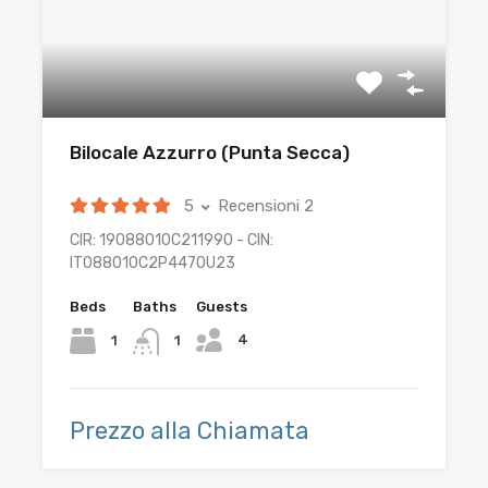
Bilocale Azzurro (Punta Secca)
5
Recensioni 2
CIR: 19088010C211990 - CIN:
IT088010C2P447OU23
Beds
Baths
Guests
4
1
1
Prezzo alla Chiamata