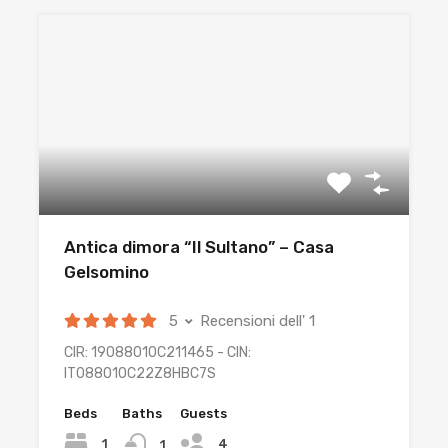
Antica dimora “Il Sultano” – Casa
Gelsomino
5
Recensioni dell' 1
CIR: 19088010C211465 - CIN:
IT088010C22Z8HBC7S
Beds
Baths
Guests
4
1
1