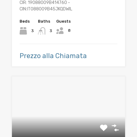
CIR: 19088009B414760 -
CIN:IT088009B45JKQDWIL
Beds
Baths
Guests
8
3
3
Prezzo alla Chiamata