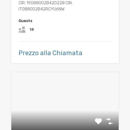
CIR: 19088002B420228 CIN:
IT088002B42RCYU6NW
Guests
18
Prezzo alla Chiamata