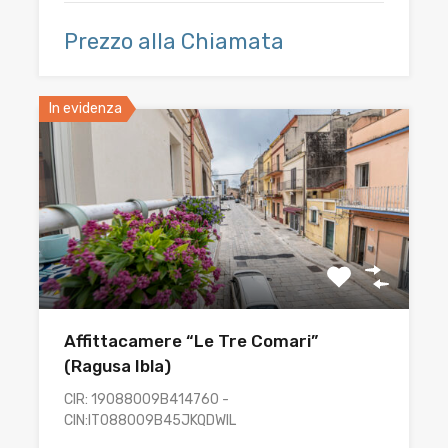
Prezzo alla Chiamata
In evidenza
Affittacamere “Le Tre Comari”
(Ragusa Ibla)
CIR: 19088009B414760 -
CIN:IT088009B45JKQDWIL