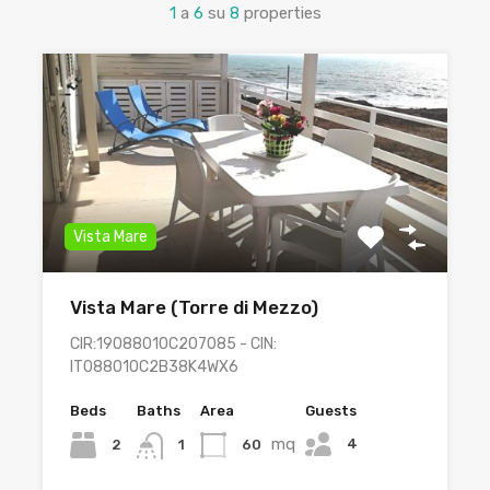
1
a
6
su
8
properties
Vista Mare
Vista Mare (Torre di Mezzo)
CIR:19088010C207085 - CIN:
IT088010C2B38K4WX6
Beds
Baths
Area
Guests
mq
4
2
60
1