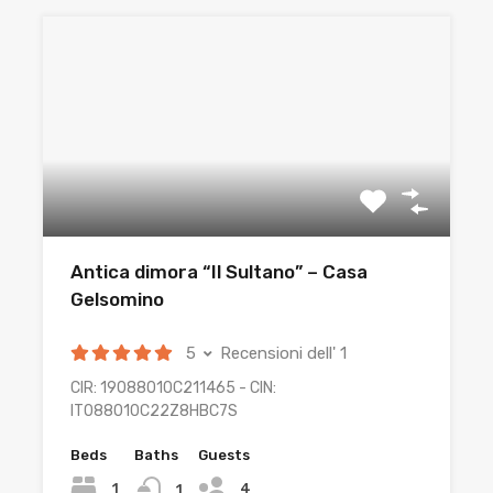
Antica dimora “Il Sultano” – Casa
Gelsomino
5
Recensioni dell' 1
CIR: 19088010C211465 - CIN:
IT088010C22Z8HBC7S
Beds
Baths
Guests
4
1
1