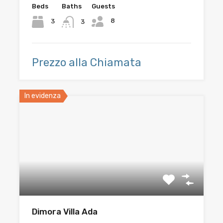
Beds
Baths
Guests
8
3
3
Prezzo alla Chiamata
In evidenza
Dimora Villa Ada