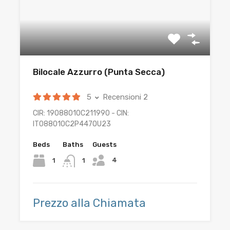
Bilocale Azzurro (Punta Secca)
5
Recensioni 2
CIR: 19088010C211990 - CIN:
IT088010C2P447OU23
Beds
Baths
Guests
4
1
1
Prezzo alla Chiamata