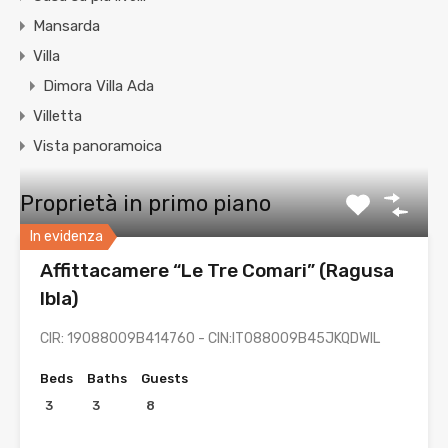
Mansarda
Villa
Dimora Villa Ada
Villetta
Vista panoramoica
Proprietà in primo piano
In evidenza
Affittacamere “Le Tre Comari” (Ragusa
Ibla)
CIR: 19088009B414760 - CIN:IT088009B45JKQDWIL
Beds
Baths
Guests
3
3
8