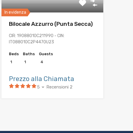
In evidenza
Bilocale Azzurro (Punta Secca)
CIR: 19088010C211990 - CIN:
IT088010C2P447OU23
Beds
Baths
Guests
1
1
4
Prezzo alla Chiamata
5
Recensioni 2