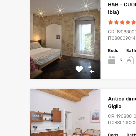
B&B – CUO
Ibla)
CIR: 1908800
IT088009C14
Beds
Bat
3
Antica dimo
Giglio
CIR: 19088010
IT088010C2X
Beds
Bat