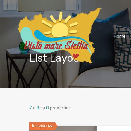
Home
List Layout
7
a
8
su
8
properties
In evidenza