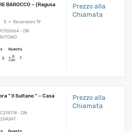
RE BAROCCO – (Ragusa
Prezzo alla
Chiamata
5
Recensioni 19
9C150664 - CIN:
3HTDWCI
hs
Guests
7
3
ra ” Il Sultano ” – Casa
Prezzo alla
Chiamata
C214178 - CIN:
O34UI4T
hs
Guests