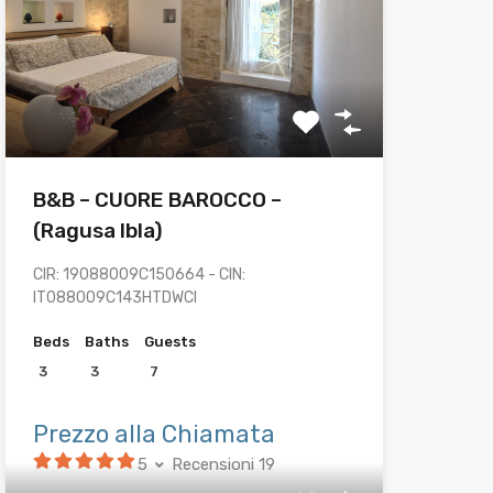
B&B – CUORE BAROCCO –
(Ragusa Ibla)
CIR: 19088009C150664 - CIN:
IT088009C143HTDWCI
Beds
Baths
Guests
3
3
7
Prezzo alla Chiamata
5
Recensioni 19