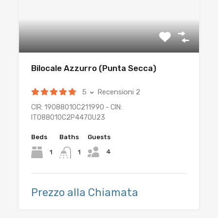
Bilocale Azzurro (Punta Secca)
5
Recensioni 2
CIR: 19088010C211990 - CIN:
IT088010C2P447OU23
Beds
Baths
Guests
4
1
1
Prezzo alla Chiamata