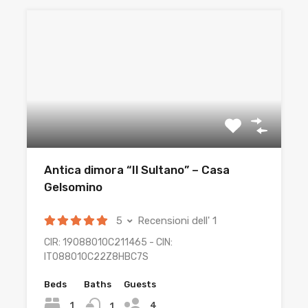
Antica dimora “Il Sultano” – Casa
Gelsomino
5
Recensioni dell' 1
CIR: 19088010C211465 - CIN:
IT088010C22Z8HBC7S
Beds
Baths
Guests
4
1
1