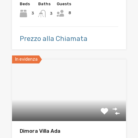
Beds
Baths
Guests
8
3
3
Prezzo alla Chiamata
In evidenza
Dimora Villa Ada