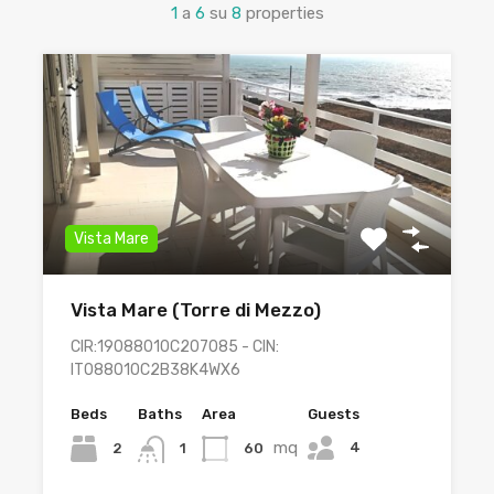
1
a
6
su
8
properties
Vista Mare
Vista Mare (Torre di Mezzo)
CIR:19088010C207085 - CIN:
IT088010C2B38K4WX6
Beds
Baths
Area
Guests
mq
4
2
60
1