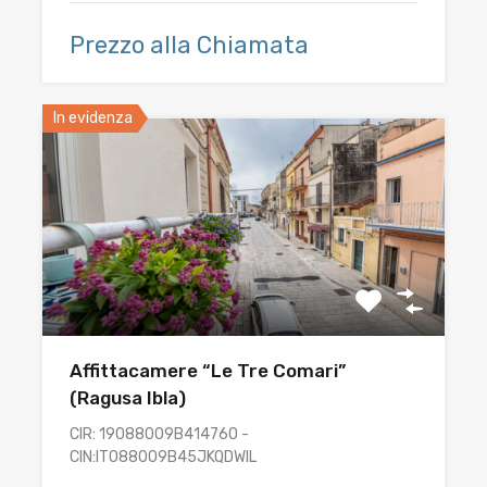
Prezzo alla Chiamata
In evidenza
Affittacamere “Le Tre Comari”
(Ragusa Ibla)
CIR: 19088009B414760 -
CIN:IT088009B45JKQDWIL