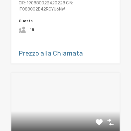
CIR: 19088002B420228 CIN:
IT088002B42RCYU6NW
Guests
18
Prezzo alla Chiamata